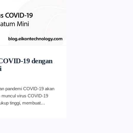
 COVID-19 dengan
i
pan pandemi COVID-19 akan
lah muncul virus COVID-19
cukup tinggi, membuat
donesia jadi lebih dahsyat
ika hal tersebut membuat Anda
panik menguasai diri Anda.
pkan protokol kesehatan,