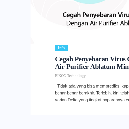
Info
Cegah Penyebaran Virus
Air Purifier Ablatum Min
EIKON Technology
Tidak ada yang bisa memprediksi ka
benar-benar berakhir. Terlebih, kini te
varian Delta yang tingkat paparannya 
gelombang kedua kasus COVID-19 di In
jika dibandingkan sebelumnya. Wajar j
khawatir. Walau begitu, jangan biarkan 
Tetaplah waspada dengan terus menera