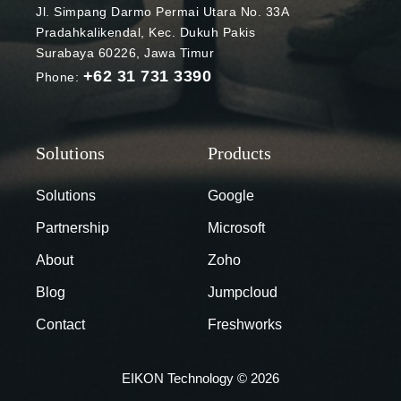
koneksi yang
Jl. Simpang Darmo Permai Utara No. 33A
stabil, data
Pradahkalikendal, Kec. Dukuh Pakis
yang akurat,
Surabaya 60226, Jawa Timur
dan eksekusi
+62 31 731 3390
Phone:
kode yang
konsisten. CI
untuk Looker
mengatasi
permasalahan
umum dengan
Solutions
Google
menyederhan
Partnership
Microsoft
akan
pengembanga
About
Zoho
n kode,
Blog
Jumpcloud
meningkatkan
pengalaman
Contact
Freshworks
end-user, dan
mengoptimalk
EIKON Technology © 2026
an penerapan.