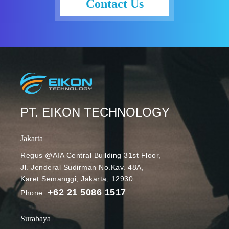
Contact Us
kan
Continuous
Integration
(CI), yang
mengadopsi
prinsip-prinsip
rekayasa
software
modern untuk
PT. EIKON TECHNOLOGY
mempercepat
pengembanga
Jakarta
n secara
Regus @AIA Central Building 31st Floor,
signifikan dan
Jl. Jenderal Sudirman No.Kav. 48A,
meningkatkan
Karet Semanggi, Jakarta, 12930
keandalan
+62 21 5086 1517
data. Para
Phone:
pengembang
membutuhkan
Surabaya