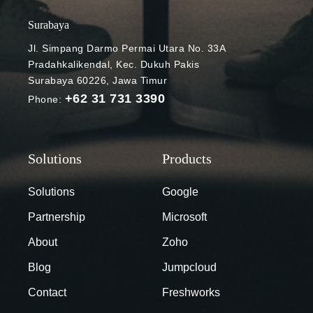
Bagaimana
cara
Surabaya
kerjanya?
Jl. Simpang Darmo Permai Utara No. 33A
Data loss
Pradahkalikendal, Kec. Dukuh Pakis
prevention
Surabaya 60226, Jawa Timur
Google Chat
+62 31 731 3390
Phone:
Photo Credit:
Google
Workspace
Updates Pada
bulan Juli
2022 lalu,
Solutions
Google
Google
Partnership
Microsoft
mengumumk
an aturan data
About
Zoho
loss
Blog
Jumpcloud
prevention
atau DLP
Contact
Freshworks
untuk Google