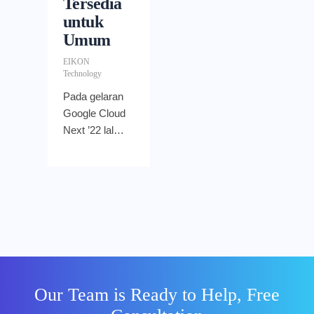
Tersedia
untuk
Umum
EIKON
Technology
Pada gelaran
Google Cloud
Next ’22 lalu,
Google
mengumumk
an update
terbaru untuk
Google Chat.
Aplikasi
perpesanan
tersebut kini
memiliki
Our Team is Ready to Help, Free
kapabilitas