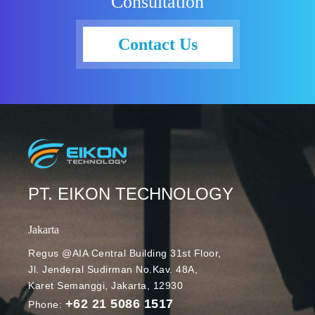
Consultation
pencegah
kehilangan
data atau data
Contact Us
loss
prevention
(DLP) yang
tersedia untuk
umum.
Sebelumnya,
kapabilitas
tersebut
diluncurkan
PT. EIKON TECHNOLOGY
dalam versi
beta dan
Jakarta
menerima
Regus @AIA Central Building 31st Floor,
feedback dari
Jl. Jenderal Sudirman No.Kav. 48A,
para user
Karet Semanggi, Jakarta, 12930
yang sudah
+62 21 5086 1517
mencoba.
Phone: