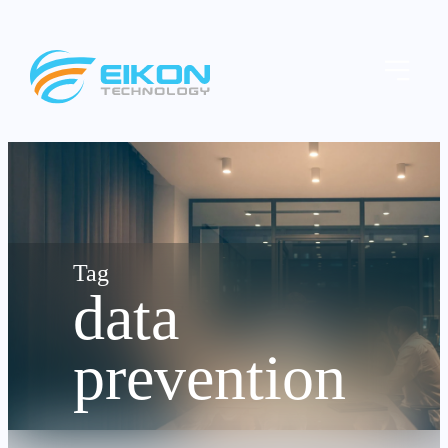
Skip
to
Menu
content
data
prevention