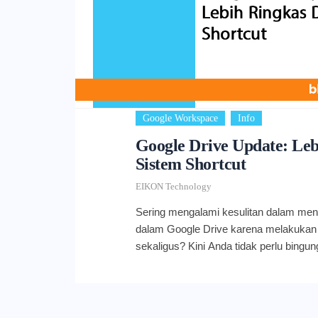
,
Google Workspace
Info
Google Drive Update: Le
Sistem Shortcut
EIKON Technology
Sering mengalami kesulitan dalam meng
dalam Google Drive karena melakukan h
sekaligus? Kini Anda tidak perlu bingun
meluncurkan sistem shortcut (pintasan
menyederhanakan struktur file dan fold
Dengan Drive update tersebut maka file
otomatis dimigrasikan ke shortcut. Ba