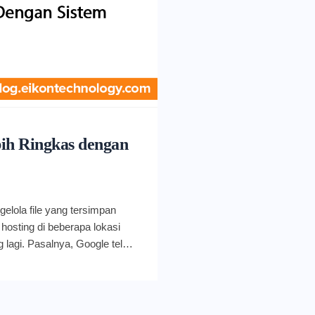
bih Ringkas dengan
elola file yang tersimpan
osting di beberapa lokasi
g lagi. Pasalnya, Google telah
) yang dirancang untuk
er dalam Google Drive.
 multi lokasi akan secara
gaimana cara kerjanya?