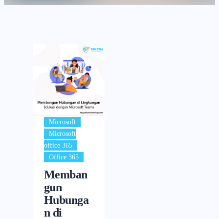
,
Microsoft
Microsoft
,
office 365
Office 365
Memban
gun
Hubunga
n di