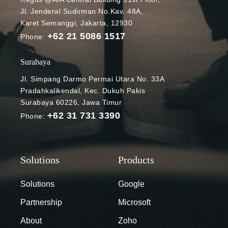
Jl. Jenderal Sudirman No.Kav. 48A,
Tentunya hal
Karet Semanggi, Jakarta, 12930
ini cukup
+62 21 5086 1517
menantang
Phone:
karena
membutuhkan
Surabaya
proses
Jl. Simpang Darmo Permai Utara No. 33A
adaptasi, baik
Pradahkalikendal, Kec. Dukuh Pakis
dari pihak
Surabaya 60226, Jawa Timur
guru maupun
+62 31 731 3390
Phone:
murid. Kabar
baiknya,
proses
tersebut
menjadi lebih
mudah berkat
Solutions
Google
fitur-fitur
Partnership
Microsoft
pendukung
Microsoft
About
Zoho