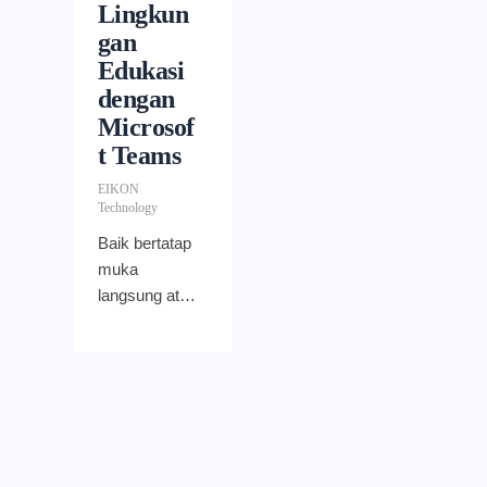
Lingkun
gan
Edukasi
dengan
Microsof
t Teams
EIKON
Technology
Baik bertatap
muka
langsung atau
secara online,
membangun
hubungan
yang baik
merupakan
bagian penting
dalam