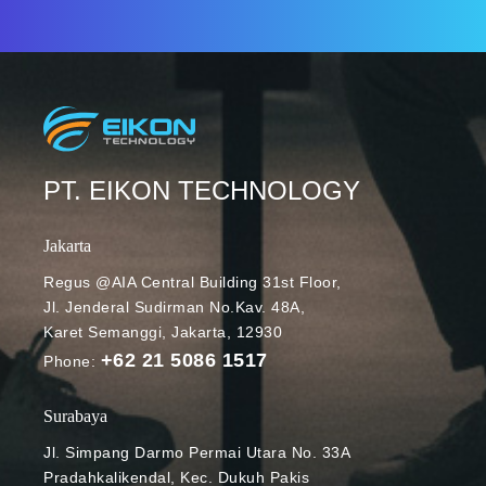
menjalankan
otomatisasi
lainnya.
Dengan tool
ini Anda dapat
menulis script
untuk
PT. EIKON TECHNOLOGY
menjalankan
instance
Jakarta
sesuai
dengan
Regus @AIA Central Building 31st Floor,
Jl. Jenderal Sudirman No.Kav. 48A,
kebutuhan.
Karet Semanggi, Jakarta, 12930
Artikel kali ini
+62 21 5086 1517
akan
Phone:
membahas
bagaimana
Surabaya
cara
Jl. Simpang Darmo Permai Utara No. 33A
menggunakan
Pradahkalikendal, Kec. Dukuh Pakis