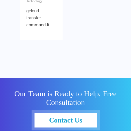
Technology
gcloud
transfer
command-line
merupakan
sebuah tool
yang
berfungsi
untuk
mengakses
layanan cloud
Google, baik
menggunakan
Our Team is Ready to Help, Free
scripts atau
Consultation
dari command
line. Tool ini
juga dapat
Contact Us
digunakan
untuk