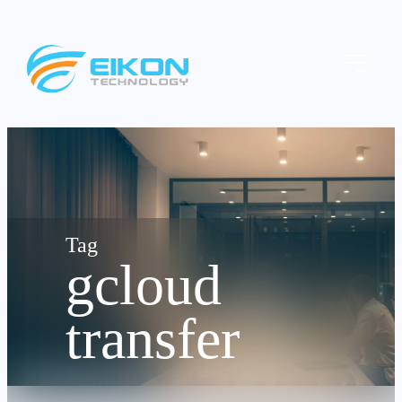
Skip
to
Menu
content
gcloud
transfer