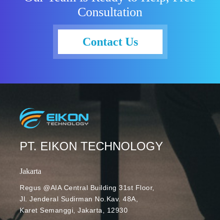
Consultation
LLM
membutuhkan
data pelatihan
Contact Us
yang besar.
Salah satu
pendekatan
populer untuk
mengatasi
problem
tersebut
adalah
dengan
PT. EIKON TECHNOLOGY
“menurunkan”
LLM
Jakarta
menggunakan
Regus @AIA Central Building 31st Floor,
teknik
Jl. Jenderal Sudirman No.Kav. 48A,
Retrieval
Karet Semanggi, Jakarta, 12930
Augmented