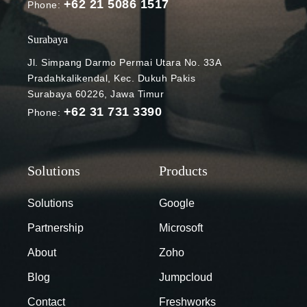
+62 21 5086 1517
Generation.
Phone:
Teknik ini
akan
Surabaya
membuka
Jl. Simpang Darmo Permai Utara No. 33A
peluang baru
Pradahkalikendal, Kec. Dukuh Pakis
bagi
Surabaya 60226, Jawa Timur
perusahaan
+62 31 731 3390
Phone:
untuk
membangun
aplikasi gen
AI yang dapat
memanfaatka
n data baru.
Solutions
Google
Ulasan kali ini
Partnership
Microsoft
akan
membahas
About
Zoho
tentang
Blog
Jumpcloud
membangun
gen AI
Contact
Freshworks