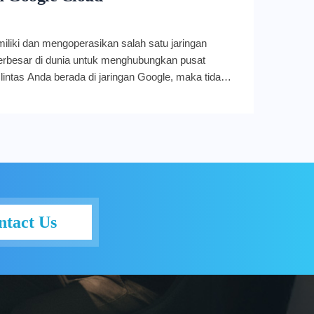
liki dan mengoperasikan salah satu jaringan
erbesar di dunia untuk menghubungkan pusat
 lintas Anda berada di jaringan Google, maka tidak
 di internet publik, sehingga kecil kemungkinannya
au dimanipulasi. Dalam jaringan Google, data
ansit dan diberi perlindungan penolakan layanan
 keamanan jaringan yang melekat ini, Anda
 layanan yang membantu melindungi aplikasi dari
an berbasis jaringan lebih jauh lagi. Artikel kali
s lebih jauh bagaimana keamanan Google Cloud
an dan aplikasi Anda. Keamanan aplikasi Ketika
ntact Us
eb, aplikasi, atau layanan berbasis API, Anda
sistem perlindungan dari berbagai serangan
 bot: digunakan untuk menghapus situs atau
enipuan. Serangan DDoS (Distributed Denial of
abkan downtime yang tidak direncanakan.
al: dapat terjadi dalam berbagai bentuk, mulai dari