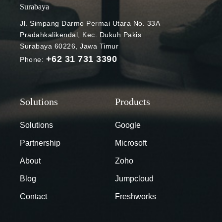
EIKON
dan layanan
Surabaya
membantu tim
mereka.
Jl. Simpang Darmo Permai Utara No. 33A
OT dalam
Dalam kasus
Pradahkalikendal, Kec. Dukuh Pakis
menerapkan
ini, EIKON
Surabaya 60226, Jawa Timur
dan
membantu
+62 31 731 3390
Phone:
bermigrasi ke
ASG dalam
Google
keseluruhan
Workspace.
proses
Dengan
deployment,
keahlian
migrasi,
change
hingga
Solutions
Google
management,
manajemen
Partnership
Microsoft
EIKON
perubahan
memberikan
untuk transisi
About
Zoho
pelatihan dan
yang mulus
Blog
Jumpcloud
lokakarya
guna
untuk
mencapai
Contact
Freshworks
memberikan
efek terbaik
pemahaman
dengan