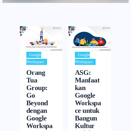
Google
Google
Workspace
Workspace
Orang
ASG:
Tua
Manfaat
Group:
kan
Go
Google
Beyond
Workspa
dengan
ce untuk
Google
Bangun
Workspa
Kultur