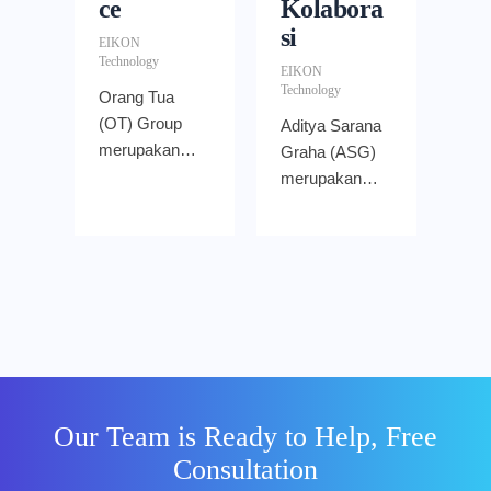
ce
Kolabora
si
EIKON
Technology
EIKON
Technology
Orang Tua
(OT) Group
Aditya Sarana
merupakan
Graha (ASG)
sebuah
merupakan
perusahaan
sebuah
consumer
perusahaan
goods yang
yang bergerak
memproduksi
di bidang
berbagai
manufaktur,
macam
impor,
produk untuk
distribusi, dan
kebutuhan
logistik bahan
sehari-hari.
bangunan
Our Team is Ready to Help, Free
Mulai dari
serta
Consultation
minuman
peralatan