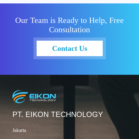
yaitu Spot
VMs. Apa itu
Our Team is Ready to Help, Free
Spot VMs?
Consultation
Dalam
komputasi
awan yang
Contact Us
dimiliki
Google,
terdapat
kapasitas
“sisa” yang
tidak terpakai.
Melalui Spot
VMs,
pengguna
PT. EIKON TECHNOLOGY
Google Cloud
bisa
Jakarta
meminjam