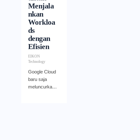
Menjala
nkan
Workloa
ds
dengan
Efisien
EIKON
Technology
Google Cloud
baru saja
meluncurkan
public preview
untuk hasil
proyek
kolaborasi
mereka
dengan Spot
by NetApp