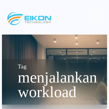
Skip
to
Menu
content
menjalankan
workload