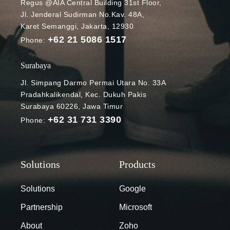
Regus @AIA Central Building 31st Floor,
ruang
Jl. Jenderal Sudirman No.Kav. 48A,
kapasitas
Karet Semanggi, Jakarta, 12930
tersebut
+62 21 5086 1517
dengan harga
Phone:
yang lebih
terjangkau,
Surabaya
bahkan 91%
Jl. Simpang Darmo Permai Utara No. 33A
lebih hemat
Pradahkalikendal, Kec. Dukuh Pakis
dari harga
Surabaya 60226, Jawa Timur
ruang
+62 31 731 3390
Phone:
kapasitas
baru. Artikel
ini akan
membahas
bagaimana
caranya
Solutions
Google
menggunakan
Partnership
Microsoft
layanan
Google Cloud
About
Zoho