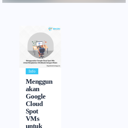
Info
Menggun
akan
Google
Cloud
Spot
VMs
untuk