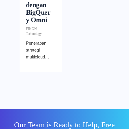
dengan
BigQuer
y Omni
EIKON
Technology
Penerapan
strategi
multicloud
bukan lagi
menjadi hal
aneh, terlebih
di era yang
serba digital
seperti
sekarang ini.
Laporan riset
yang
Our Team is Ready to Help, Free
dilakukan