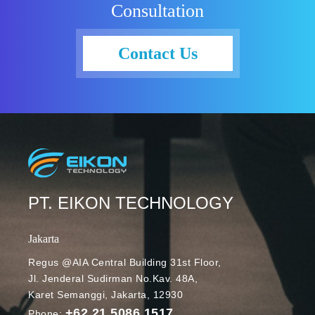
Consultation
Flexera
menunjukkan
bahwa dari
Contact Us
750
perusahaan
korporat di
Amerika
Serikat, 92%
persen di
antaranya
sudah
menerapkan
PT. EIKON TECHNOLOGY
strategi
multicloud.
Jakarta
Strategi
Regus @AIA Central Building 31st Floor,
multicloud
Jl. Jenderal Sudirman No.Kav. 48A,
diterapkan
Karet Semanggi, Jakarta, 12930
karena
+62 21 5086 1517
perusahaan
Phone: