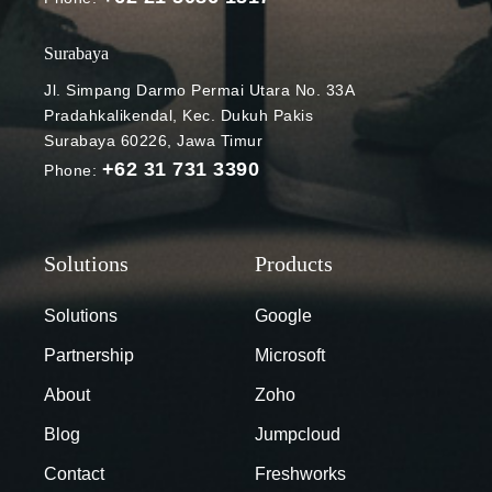
ingin
mendapatkan
Surabaya
yang terbaik
Jl. Simpang Darmo Permai Utara No. 33A
dalam hal
Pradahkalikendal, Kec. Dukuh Pakis
penyimpanan
Surabaya 60226, Jawa Timur
data mereka.
+62 31 731 3390
Phone:
Meski
multicloud
kemudian
mengambil
bagian terbaik
dari tiap
Solutions
Google
penyedia
Partnership
Microsoft
layanan cloud,
strategi ini
About
Zoho
kemudian
Blog
Jumpcloud
menimbulkan
kompleksitas,
Contact
Freshworks