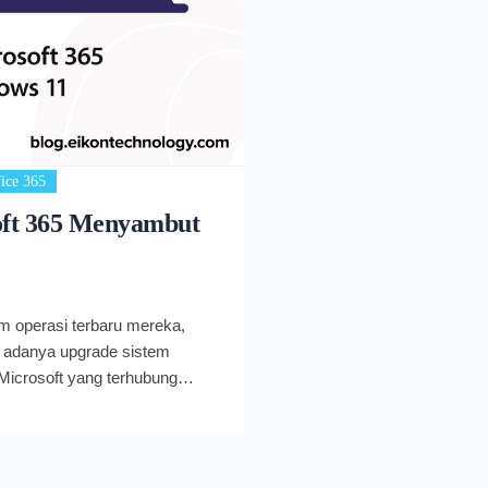
ice 365
oft 365 Menyambut
m operasi terbaru mereka,
 adanya upgrade sistem
 Microsoft yang terhubung
uaian. Salah satunya bisa
as Microsoft yaitu Microsoft
Windows 11 sedikit banyak
anan yang ada di dalamnya