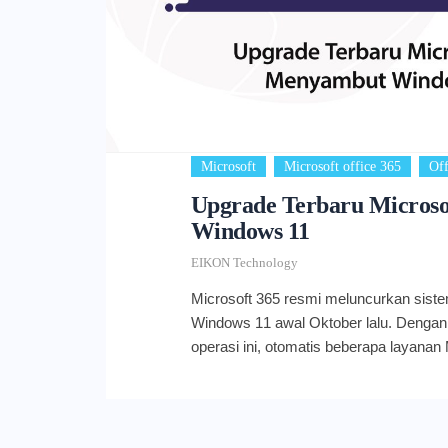
,
,
Microsoft
Microsoft office 365
Off
Upgrade Terbaru Micros
Windows 11
EIKON Technology
Microsoft 365 resmi meluncurkan siste
Windows 11 awal Oktober lalu. Dengan
operasi ini, otomatis beberapa layanan
dengan Windows pun mengalami penyes
Anda temukan pada platform produktivit
365. Transisi dari Windows 10 menuju 
akan mempengaruhi Microsoft dan lay