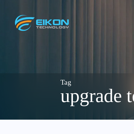
Skip
to
content
upgrade t