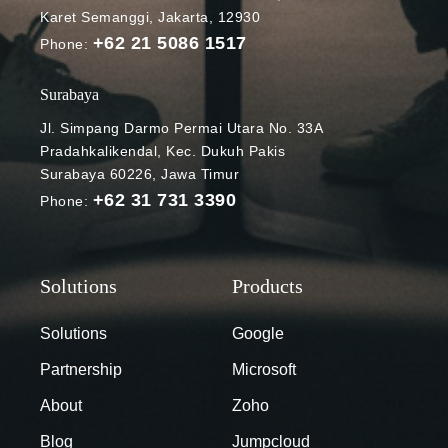
Karet Semanggi, Jakarta, 12930
sistem remote
+62 21 5086 1517
atau hybrid
Phone:
learning, para
murid bisa
Surabaya
belajar dan
Jl. Simpang Darmo Permai Utara No. 33A
saling
Pradahkalikendal, Kec. Dukuh Pakis
berkomunikas
Surabaya 60226, Jawa Timur
i dari mana
+62 31 731 3390
Phone:
saja mereka
berada.
Sebagai
bentuk
dukungan
untuk
Solutions
Google
menyambut
Partnership
Microsoft
era baru
dalam sistem
About
Zoho
pembelajaran,
Blog
Jumpcloud