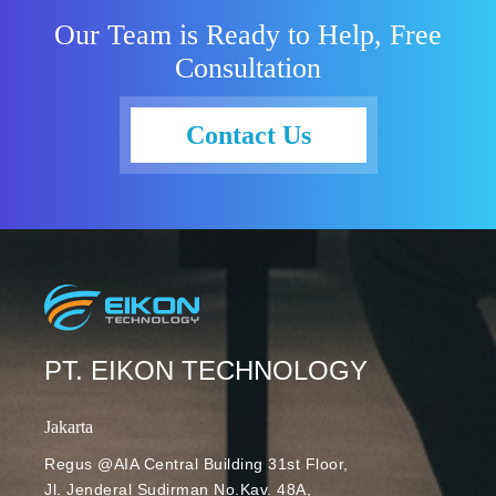
mereka. Agar
Our Team is Ready to Help, Free
kegiatan
Consultation
pembelajaran
bisa terus
berlangsung,
Contact Us
terutama pada
situasi kurang
ideal seperti
sekarang,
banyak guru
yang akhirnya
bertransisi ke
metode
pembelajaran
PT. EIKON TECHNOLOGY
fleksibel
seperti remote
Jakarta
atau hybrid
Regus @AIA Central Building 31st Floor,
learning.
Jl. Jenderal Sudirman No.Kav. 48A,
Dengan