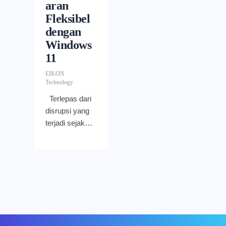
aran
Fleksibel
dengan
Windows
11
EIKON
Technology
Terlepas dari
disrupsi yang
terjadi sejak
1,5 tahun
belakangan
ini, sekolah-
sekolah di
penjuru dunia
harus tetap
mengedukasi
para murid