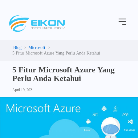
C
Skip
a
to
t
Menu
content
e
g
o
r
i
Microsoft
e
5 Fitur Microsoft Azure Yang Perlu Anda Ketahui
s
5 Fitur Microsoft Azure Yang
Perlu Anda Ketahui
April 19, 2021