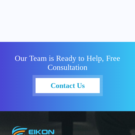
Our Team is Ready to Help, Free
Consultation
Contact Us