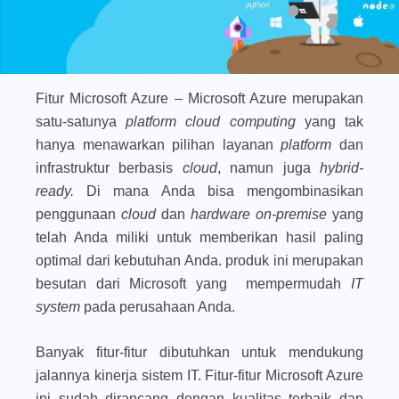
Fitur Microsoft Azure –
Microsoft Azure merupakan
satu-satunya
platform cloud computing
yang tak
hanya menawarkan pilihan layanan
platform
dan
infrastruktur berbasis
cloud
, namun juga
hybrid-
ready.
Di mana Anda bisa mengombinasikan
penggunaan
cloud
dan
hardware on-premise
yang
telah Anda miliki untuk memberikan hasil paling
optimal dari kebutuhan Anda.
produk ini merupakan
besutan dari Microsoft yang mempermudah
IT
system
pada perusahaan Anda.
Banyak fitur-fitur dibutuhkan untuk mendukung
jalannya kinerja sistem IT. Fitur-fitur Microsoft Azure
ini sudah dirancang dengan kualitas terbaik dan