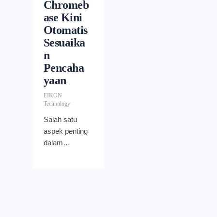
Chromeb
ase Kini
Otomatis
Sesuaika
n
Pencaha
yaan
EIKON
Technology
Salah satu
aspek penting
dalam
melakukan
online meeting
yang kerap
dilupakan
adalah aspek
pencahayaan