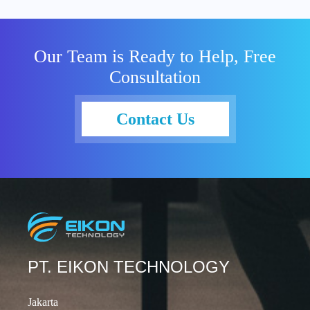
atau lighting.
Tanpa
pencahayaan
Our Team is Ready to Help, Free
yang baik,
Consultation
video Anda
akan sulit
dilihat oleh
Contact Us
peserta
meeting
lainnya.
Sebagai salah
satu
solusinya,
Google Meet
memperkenal
kan sebuah
PT. EIKON TECHNOLOGY
fitur yang
akan
Jakarta
menyesuaika