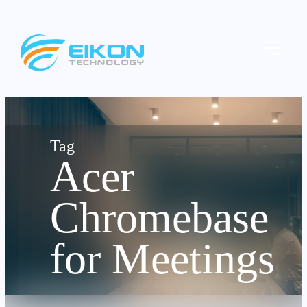
Skip
to
Menu
content
Acer
Chromebase
for Meetings