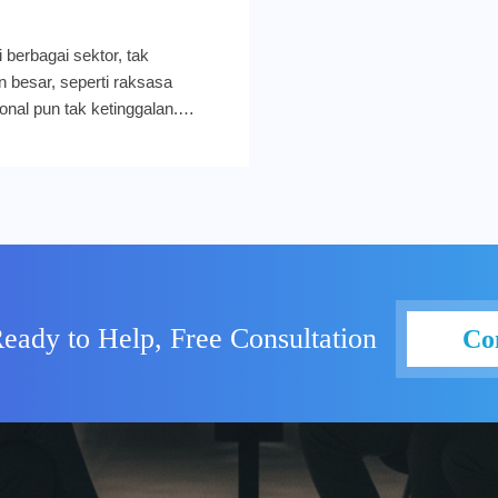
i berbagai sektor, tak
n besar, seperti raksasa
onal pun tak ketinggalan.
obil (ADMO), geliat digital
tanah air—terutama setelah
obil bekas tahun 2022 lalu. Di
erambah ke dunia digital, ada
ebagai fondasi. Membangun
n JumpCloud Tahun 2022,
ogi sendiri dan belum
—bahkan belum ada tool
eady to Help, Free Consultation
Co
ngle sign-on. ADMO
d directory sebagai dasar. Ini
ools yang lengkap, sesuai
elum memiliki ekosistem TI
 dengan EIKON Technology
anggih tidak akan bekerja