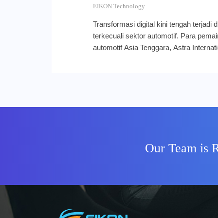
EIKON Technology
Transformasi digital kini tengah terjadi d
terkecuali sektor automotif. Para pemai
automotif Asia Tenggara, Astra Internati
Melalui anak perusahaan Astra Digital M
Astra International semakin terasa di 
meluncurkan mobbi, platform jual-beli m
balik kemantapan Astra International m
kemapanan infrastruktur JumpCloud s
ekosistem TI dari nol dengan dukunga
ADMO baru memiliki departemen Teknol
terbangun ekosistem TI yang mumpuni
Our Team is R
manajemen perangkat dan penyedia si
kemudian menjatuhkan pilihan pada clou
karena JumpCloud memiliki rangkaian t
dengan kebutuhan ADMO yang masih b
yang mumpuni. Seamless deployment
Photo Credit: JumpCloud Sistem yang c