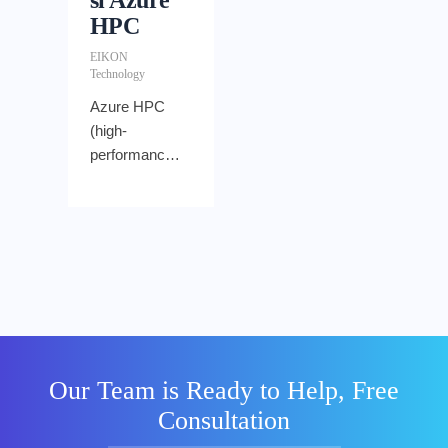
si Azure
HPC
EIKON
Technology
Azure HPC
(high-
performance
computing)
merupakan
rangkaian
sumber daya
komputasi,
jaringan, dan
penyimpanan
yang
terintegrasi
Our Team is Ready to Help, Free
dengan
Consultation
layanan
orkestrasi