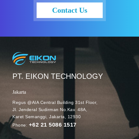
workload
Contact Us
untuk aplikasi
HPC. Dengan
infrastruktur
yang
dibangun
khusus dan
layanan
aplikasi,
Azure
PT. EIKON TECHNOLOGY
menawarkan
performa
Jakarta
yang
Regus @AIA Central Building 31st Floor,
kompetitif.
Jl. Jenderal Sudirman No.Kav. 48A,
Artikel kali ini
Karet Semanggi, Jakarta, 12930
akan
+62 21 5086 1517
membahas
Phone:
bagaimana