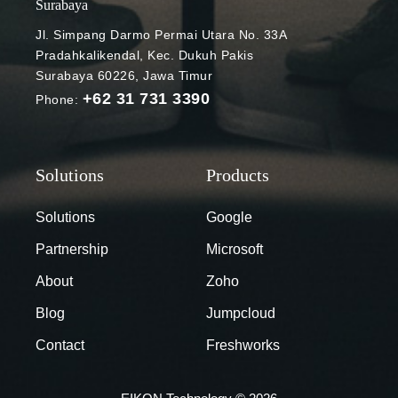
peran Azure
Surabaya
HPC
Jl. Simpang Darmo Permai Utara No. 33A
mendukung
Pradahkalikendal, Kec. Dukuh Pakis
pengembanga
Surabaya 60226, Jawa Timur
n produk
+62 31 731 3390
Phone:
Microsoft
Surface
dengan cara
yang efisien.
Mari simak
bersama!
Solutions
Google
Pengembang
Partnership
Microsoft
an perangkat
Surface di
About
Zoho
Microsoft
Blog
Jumpcloud
Azure Tahun
2015, tim
Contact
Freshworks
Surface
memecahkan