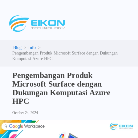
C
Skip
a
to
t
content
e
g
o
r
i
Info
e
Pengembangan Produk Microsoft Surface dengan Dukungan
s
Komputasi Azure HPC
Pengembangan Produk
Microsoft Surface dengan
Dukungan Komputasi Azure
HPC
October 24, 2024