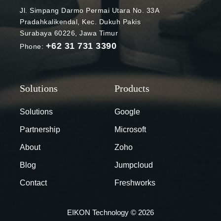
mereka yang
antaranya.
Jl. Simpang Darmo Permai Utara No. 33A
bernama
Chatbots
Pradahkalikendal, Kec. Dukuh Pakis
Bard.
sebagai
Surabaya 60226, Jawa Timur
Pengumuman
pembicara
+62 31 731 3390
Phone:
tersebut
Seiring
berhasil
dengan
membuat
semakin
publik
canggihnya
berekspektasi
natural
, akankah
Solutions
Google
language
teknologi baru
processing
Partnership
Microsoft
Google ini
(NLP),
dapat
About
Zoho
chatbot akan
menyaingi
menjadi
Blog
Jumpcloud
ChatGPT?
pembicara
Bard,
Contact
Freshworks
yang lebih
teknologi
efektif.
chatbot AI
Dengan
EIKON Technology © 2026
Google
memahami