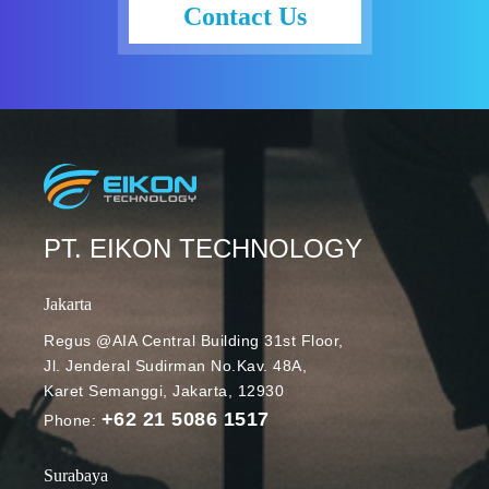
kesalahan,
gamblang
Contact Us
hingga
saat
menolak
pelanggan
permintaan
menghadapi
yang tidak
masalah.
pantas.
Tahun 2025
Tanggal 6
ini, diprediksi
Februari 2023
akan muncul
lalu, Sundar
beberapa
Pichai, CEO
pengembanga
PT. EIKON TECHNOLOGY
Google
n chatbot
mengumumk
yang akan
Jakarta
an akan
memberi
segera
Regus @AIA Central Building 31st Floor,
pengalaman
Jl. Jenderal Sudirman No.Kav. 48A,
memulai
pelanggan
Karet Semanggi, Jakarta, 12930
public testing
lebih baik dan
+62 21 5086 1517
untuk
Phone:
empatik.
teknologi
Berikut adalah
chatbot AI
Surabaya
beberapa di