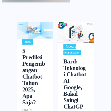
Info
Google
5
Workspace
Prediksi
Bard:
Pengemb
Teknolog
angan
i Chatbot
Chatbot
AI
Tahun
Google,
2025,
Bakal
Apa
Saingi
Saja?
ChatGP
EIKON