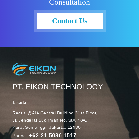
Consultation
konsumsi
daya, memori,
dan efisiensi
Contact Us
biaya
penyimpanan
cenderung
stagnan.
Hambatan ini
semakin
diperburuk
oleh
tantangan
PT. EIKON TECHNOLOGY
baru dalam
keandalan
Jakarta
dan
keamanan.
Regus @AIA Central Building 31st Floor,
Jl. Jenderal Sudirman No.Kav. 48A,
Google
Karet Semanggi, Jakarta, 12930
menanggapi
+62 21 5086 1517
tantangan
Phone: