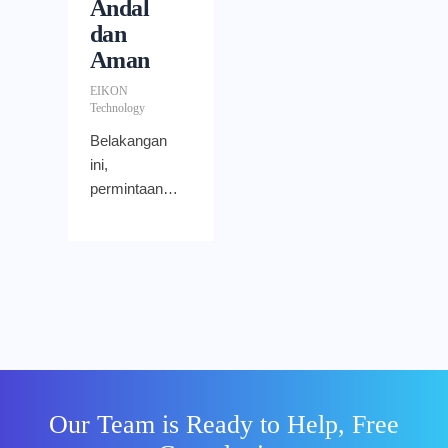
Andal
dan
Aman
EIKON
Technology
Belakangan
ini,
permintaan
terhadap
komputasi
tumbuh begitu
pesat hingga
nyaris tak
terpenuhi.
Pada waktu
yang sama,
peningkatan
Our Team is Ready to Help, Free
kinerja CPU,