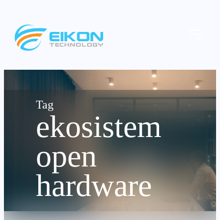
Skip
to
Menu
content
ekosistem
open
hardware