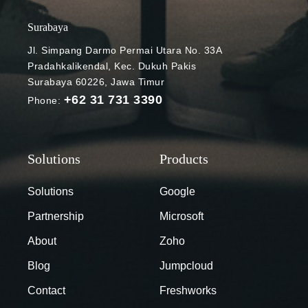
tersebut
dengan
Surabaya
menghadirkan
Jl. Simpang Darmo Permai Utara No. 33A
inovasi desain
Pradahkalikendal, Kec. Dukuh Pakis
sistem di
Surabaya 60226, Jawa Timur
seluruh
+62 31 731 3390
Phone:
lapisan, mulai
dari
akselerator
silikon baru
(IPU, VCU,
dan TPU),
Solutions
Google
hardware
Partnership
Microsoft
baru,
infrastruktur
About
Zoho
pusat data,
Blog
Jumpcloud
hingga solusi
komputasi
Contact
Freshworks
awan. Pada