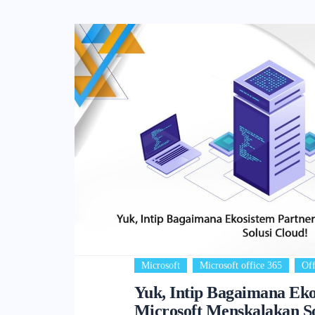
,
,
Microsoft
Microsoft office 365
Off
Yuk, Intip Bagaimana Eko
Microsoft Menskalakan So