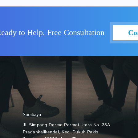
ima atau pihak dari luar
rnal Labels bekerja? Simak
ada terhadap pesan dari pihak
xels) Ada begitu banyak bentuk
eady to Help, Free Consultation
Co
a maya. Bukan hanya
 bisa hadir dalam bentuk
perusahaan. Nah, External
indari hal-hal seperti itu.
 memang merupakan label yang
pengguna untuk mewaspadai
asi. Jadi, kini seluruh email
ilabeli sebagai External.
sudah mulai diluncurkan
ril 2021 lalu. Disertai
dit: Yogas Design (Unsplash)
Surabaya
mail satu ini juga disertai
ndak membalas pesan email
Jl. Simpang Darmo Permai Utara No. 33A
nisasi Anda, maka Gmail akan
Pradahkalikendal, Kec. Dukuh Pakis