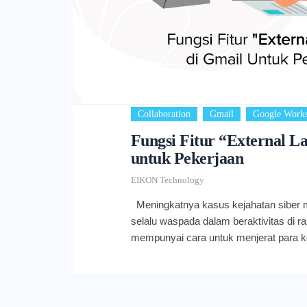
,
,
Collaboration
Gmail
Google Work
Fungsi Fitur “External La
untuk Pekerjaan
EIKON Technology
Meningkatnya kasus kejahatan siber 
selalu waspada dalam beraktivitas di ra
mempunyai cara untuk menjerat para k
email. Itulah kenapa Anda perlu meni
terhindar dari jebakan kejahatan sibe
tersebut, Google meluncurkan fitur bar
pada Gmail. Pada dasarnya, fitur Gmai