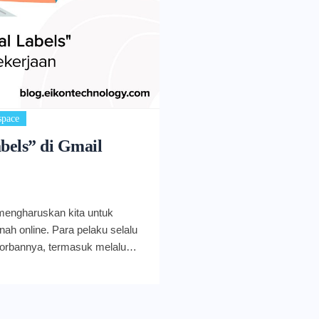
space
bels” di Gmail
mengharuskan kita untuk
nah online. Para pelaku selalu
orbannya, termasuk melalui
ngkatkan keamanan agar
r. Memahami kebutuhan
u bernama External Labels
l ini membantu Anda untuk