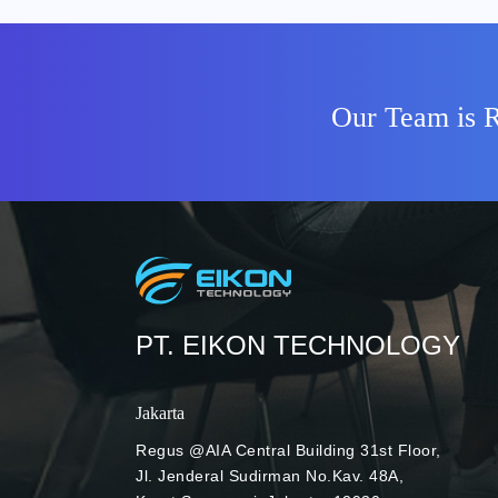
menandai email yang menyertakan pener
organisasi Anda. Bagaimana cara Exte
ulasannya berikut ini. Tingkatkan wasp
luar Photo Credit: Torsten Dettlaff (Pe
Our Team is R
ancaman yang mengintai Anda di duni
kejahatan siber, ancaman tersebut juga
kebocoran data atau informasi penting 
Labels hadir untuk membantu Anda mengh
Sesuai namanya, fitur Gmail satu ini
berfungsi sebagai peringatan kepada 
pesan email dari pihak eksternal organis
yang berasal dari luar organisasi akan d
PT. EIKON TECHNOLOGY
Secara bertahap, fitur External Labels 
kepada para pengguna Gmail sejak 29 Ap
dengan fitur Warning Banner Photo Cre
Jakarta
Walau dinamakan External Labels, fitur G
dengan Warning Banner. Saat Anda he
Regus @AIA Central Building 31st Floor,
dari orang yang berasal dari luar orga
Jl. Jenderal Sudirman No.Kav. 48A,