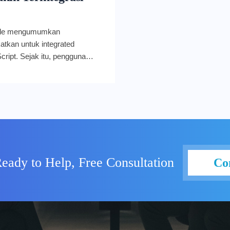
ogle mengumumkan
atkan untuk integrated
ript. Sejak itu, pengguna
uarter ketiga tahun 2022 ini,
dan mulai menolak
t tahun 2022, IDE versi baru
a opsi untuk kembali. Namun
ps Script versi baru ini telah
Google Workspace sehingga
 Untuk penjelasan
ini, Anda bisa simak ulasan
eady to Help, Free Consultation
Co
cript adalah platform
mempercepat dan
s khusus. Dalam update
grasi dengan Google Workspace
likasi termasuk Calendar,
ides. Melalui peluncuran ini,