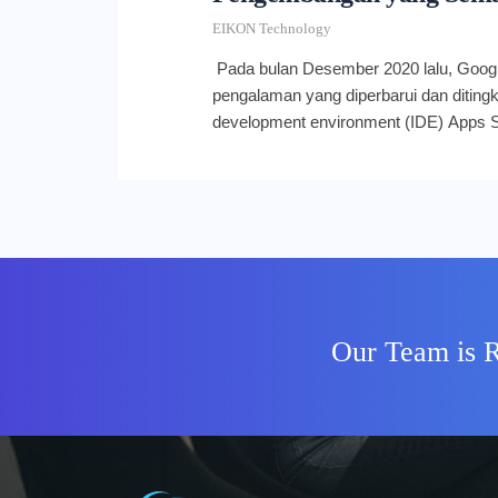
EIKON Technology
Pada bulan Desember 2020 lalu, Go
pengalaman yang diperbarui dan ditingk
development environment (IDE) Apps Sc
dapat mengakses IDE lama. Pada akhir k
Google merombak kebijakan tersebut 
pengalaman lama. Mulai kuarter keempa
akan menjadi pengalaman default tanp
Anda tidak perlu khawatir karena IDE Ap
terintegrasi dengan ekosistem kerja 
akan memudahkan Anda dalam bekerja.
selengkapnya mengenai update terbaru 
Our Team is R
berikut ini. Apa itu Apps Script? Apps S
pengembangan aplikasi praktis yang 
mempermudah pembuatan solusi bisni
terbarunya, platform ini telah terinte
dan yang meningkatkan kecanggihan ap
Docs, Drive, Gmail, Sheets, dan juga Sl