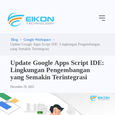
C
Skip
a
to
t
Menu
content
e
g
o
r
i
Google Workspace
e
Update Google Apps Script IDE: Lingkungan Pengembangan
s
yang Semakin Terintegrasi
Update Google Apps Script IDE:
Lingkungan Pengembangan
yang Semakin Terintegrasi
December 29, 2022