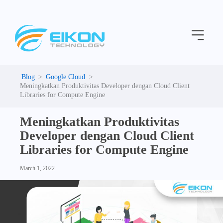
C
Skip
a
to
t
Menu
content
e
g
o
r
i
Google Cloud
e
Meningkatkan Produktivitas Developer dengan Cloud Client
s
Libraries for Compute Engine
Meningkatkan Produktivitas
Developer dengan Cloud Client
Libraries for Compute Engine
March 1, 2022