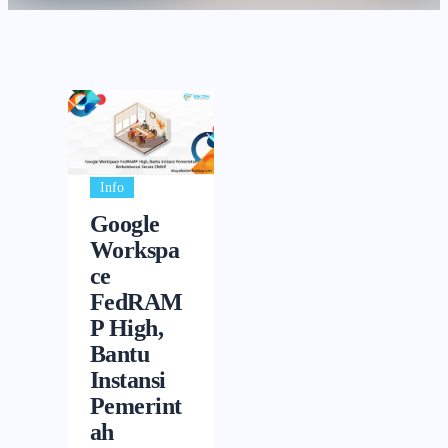
Info
Google
Workspa
ce
FedRAM
P High,
Bantu
Instansi
Pemerint
ah