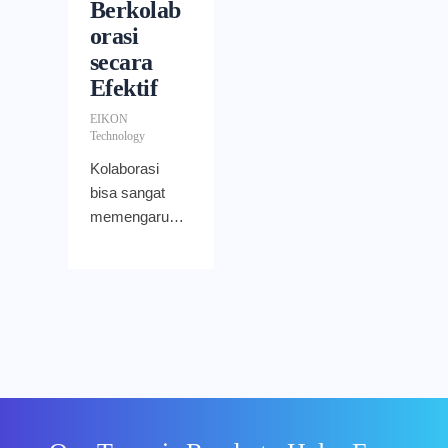
Berkolab
orasi
secara
Efektif
EIKON
Technology
Kolaborasi
bisa sangat
memengaruhi
tingkat retensi
karyawan.
Google
Workspace
diciptakan
untuk dapat
menghubungk
an orang-
orang