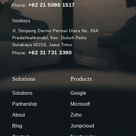
+62 21 5086 1517
hingga 14%.
Phone:
Manfaat ini
pun telah
Surabaya
dirasakan
Jl. Simpang Darmo Permai Utara No. 33A
oleh instansi
Pradahkalikendal, Kec. Dukuh Pakis
pemerintah.
Surabaya 60226, Jawa Timur
Laporan dari
+62 31 731 3390
Phone:
Nextgov
menemukan
bahwa alat
kolaborasi
seperti
Workspace
Solutions
Google
dapat
Partnership
Microsoft
membantu
instansi dalam
About
Zoho
mempertahan
Blog
Jumpcloud
kan talenta