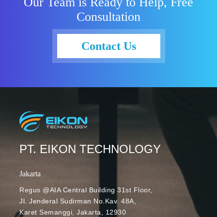
Our Team is Ready to Help, Free
sehingga
Consultation
mereka dapat
berkreasi dan
berkembang
Contact Us
bersama.
Riset yang
dilakukan
International
Data
Corporation
menemukan
bahwa
Workspace
PT. EIKON TECHNOLOGY
membantu
karyawan
Jakarta
meningkatkan
fokus dan
Regus @AIA Central Building 31st Floor,
Jl. Jenderal Sudirman No.Kav. 48A,
produktivitas
Karet Semanggi, Jakarta, 12930
mereka