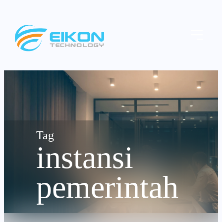
Skip
to
Menu
content
instansi
pemerintah