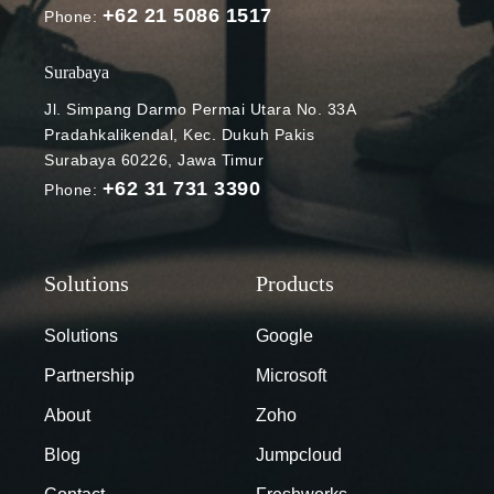
+62 21 5086 1517
awan dan
Phone:
kecerdasan
buatan (AI)
Surabaya
tanpa disadari
Jl. Simpang Darmo Permai Utara No. 33A
telah
Pradahkalikendal, Kec. Dukuh Pakis
mengubah
Surabaya 60226, Jawa Timur
cara
+62 31 731 3390
Phone:
menggunakan
data,
memperoleh
nilai dari data,
dan
mengumpulka
Solutions
Google
n insight dari
Partnership
Microsoft
data. Data
terus
About
Zoho
bergerak,
Blog
Jumpcloud
bergeser, dan
bertambah,