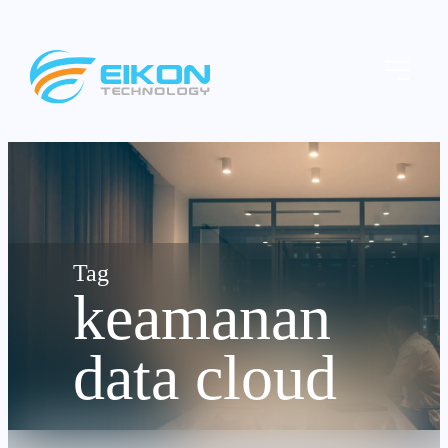
Skip
to
Menu
content
keamanan
data cloud