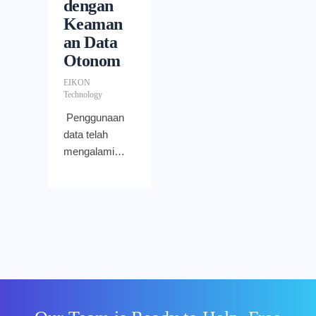
dengan
Keaman
an Data
Otonom
EIKON
Technology
Penggunaan
data telah
mengalami
ekspansi
besar-
besaran
dalam 5 tahun
belakangan
ini. Temuan
dari
perusahaan
analisis data