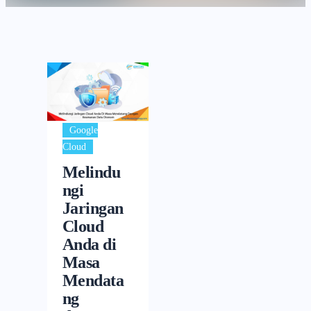
Google
Cloud
Melindu
ngi
Jaringan
Cloud
Anda di
Masa
Mendata
ng