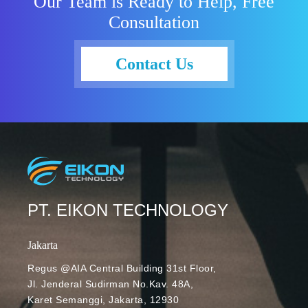
Our Team is Ready to Help, Free
Domo
Consultation
menyebutkan
bahwa 99%
data yang
Contact Us
beredar
sekarang
merupakan
data yang
dibuat dalam
2 tahun
terakhir,
kurang lebih
ada sekitar
PT. EIKON TECHNOLOGY
2,5 triliun byte
data muncul
Jakarta
tiap harinya.
Teknologi
Regus @AIA Central Building 31st Floor,
Jl. Jenderal Sudirman No.Kav. 48A,
seperti
Karet Semanggi, Jakarta, 12930
komputasi