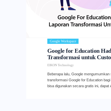
Google Workspace
Google for Education Ha
Transformasi untuk Cust
EIKON Technology
Beberapa lalu, Google mengumumkan s
transformasi Google for Education bag
bisa digunakan secara gratis ini, dapa
membantu melihat berapa banyak organ
Google for Education di berbagai progr
laporan transformasi Google for Educati
yang perlu Anda ketahui. Laporan Tran