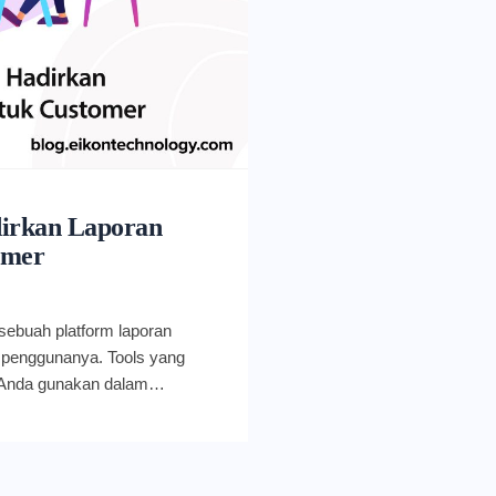
dirkan Laporan
omer
ebuah platform laporan
i penggunanya. Tools yang
t Anda gunakan dalam
isasi platform dan layanan
am. Seperti apa layanan
onal ini? Berikut ulasannya
sformasi Google for Education