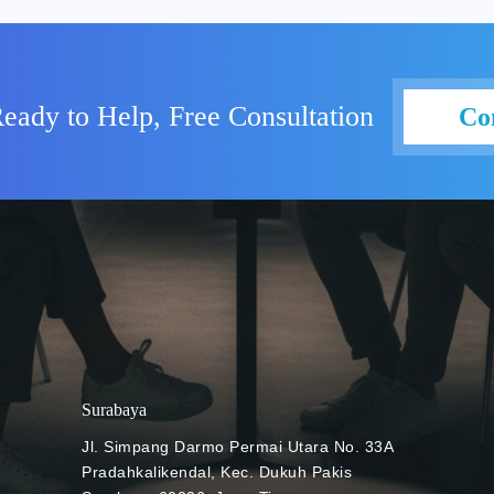
aporan transformasi Google
g membuat Anda lebih mudah
didikan. Misalnya saja dalam
aktu tertentu. Selain itu,
eady to Help, Free Consultation
Co
si yang Anda miliki
e for Education,
data dan survei yang
takan dan merekomendasikan
n serta membawa dampak
da. Bila Anda menjadi Super
gle Workspace for Education,
ansformasi secara custom.
r update secara realtime dari
dilakukan pada tanggal 2
mendatang. Keunggulan
Surabaya
ational Photo: NOS Pada
kenalkan pembaruan mengena
Jl. Simpang Darmo Permai Utara No. 33A
 yang cepat dengan
Pradahkalikendal, Kec. Dukuh Pakis