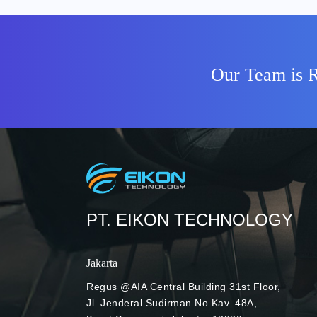
Photo: Google for Education Layanan l
for Educational memiliki manfaat yan
dalam mengelola file dan data-data pen
melacak tren penggunaan selama kurun w
Our Team is R
lebih mudah untuk mengetahui organisa
menggunakan layanan Google Workspac
Chromebooks, dan sertifikasinya. Dari 
dilakukan nantinya, Anda dapat meme
tren apa saja yang bisa dikembangka
secara menyeluruh pada organisasi An
Administrator di berbagai diomain Goo
Anda bisa masuk (log in) di laporan tr
PT. EIKON TECHNOLOGY
Kemudian, Anda bisa memanfaatkan fitu
laporan yang ada kapan saja. Ini dapat 
November hingga 10 Desember 2021 
Jakarta
Laporan transformasi Google for Educ
layanan dan tools ini Google memper
Regus @AIA Central Building 31st Floor,
transformasi pelaporan seperti: Akses
Jl. Jenderal Sudirman No.Kav. 48A,