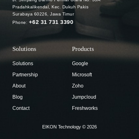
murid bisa
Pradahkalikendal, Kec. Dukuh Pakis
saling
Surabaya 60226, Jawa Timur
berkomunikas
+62 31 731 3390
Phone:
i dan
mengirimkan
email.
Sementara
itu, Google
Drive
Solutions
Google
digunakan
Partnership
Microsoft
untuk
menyimpan
About
Zoho
berbagai data
Blog
Jumpcloud
institusi.
Mengingat
Contact
Freshworks
fungsi Gmail
dan Google
EIKON Technology © 2026
Drive yang
begitu krusial,