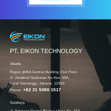
menunjang
aktivitas
belajar dan
mengajar
secara online.
Dari sekian
banyak
aplikasi yang
tersedia
PT. EIKON TECHNOLOGY
dalam Google
Workspace
Jakarta
for Education,
Regus @AIA Central Building 31st Floor,
Gmail dan
Jl. Jenderal Sudirman No.Kav. 48A,
Google Drive
Karet Semanggi, Jakarta, 12930
menjadi yang
+62 21 5086 1517
sering
Phone:
digunakan.
Melalui Gmail,
Surabaya
pengajar dan
Jl. Simpang Darmo Permai Utara No. 33A