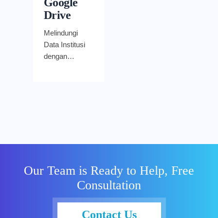
Google
Drive
Melindungi
Data Institusi
dengan
Sistem
Keamanan
Gmail dan
Google Drive
– Berbagai
institusi
pendidikan
telah
menggunakan
Our Team is Ready to Help, Free
Google
Consultation
Workspace
for Education
untuk
Contact Us