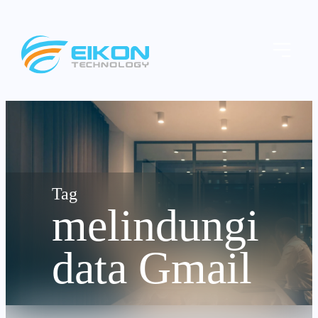
Skip
to
Menu
content
melindungi
data Gmail