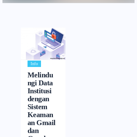
Info
Melindu
ngi Data
Institusi
dengan
Sistem
Keaman
an Gmail
dan