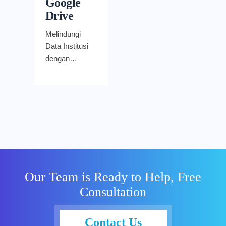
Google
Drive
Melindungi
Data Institusi
dengan
Sistem
Keamanan
Gmail dan
Google Drive
– Berbagai
institusi
pendidikan
telah
menggunakan
Our Team is Ready to Help, Free
Google
Consultation
Workspace
for Education
untuk
Contact Us