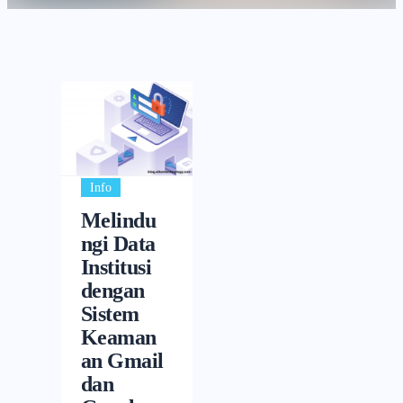
Info
Melindu
ngi Data
Institusi
dengan
Sistem
Keaman
an Gmail
dan