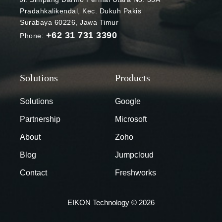
murid bisa
Pradahkalikendal, Kec. Dukuh Pakis
saling
Surabaya 60226, Jawa Timur
berkomunikas
+62 31 731 3390
Phone:
i dan
mengirimkan
email.
Sementara
itu, Google
Drive
Solutions
Google
digunakan
Partnership
Microsoft
untuk
menyimpan
About
Zoho
berbagai data
Blog
Jumpcloud
institusi.
Mengingat
Contact
Freshworks
fungsi Gmail
dan Google
EIKON Technology © 2026
Drive yang
begitu krusial,