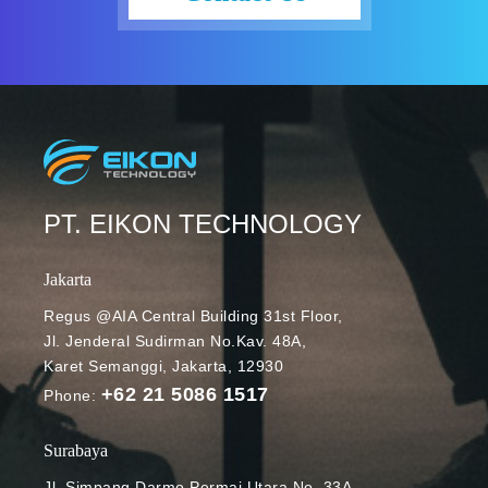
menunjang
aktivitas
belajar dan
mengajar
secara online.
Dari sekian
banyak
aplikasi yang
tersedia
PT. EIKON TECHNOLOGY
dalam Google
Workspace
Jakarta
for Education,
Regus @AIA Central Building 31st Floor,
Gmail dan
Jl. Jenderal Sudirman No.Kav. 48A,
Google Drive
Karet Semanggi, Jakarta, 12930
menjadi yang
+62 21 5086 1517
sering
Phone:
digunakan.
Melalui Gmail,
Surabaya
pengajar dan
Jl. Simpang Darmo Permai Utara No. 33A