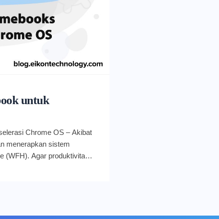
book untuk
selerasi Chrome OS – Akibat
n menerapkan sistem
e (WFH). Agar produktivitas
car, penggunaan teknologi pun
computing seperti Chrome OS
 Chrome OS adalah sistem
husus dirancang Google untuk
sis cloud, Chrome OS