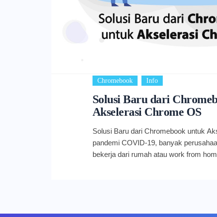
,
Chromebook
Info
Solusi Baru dari Chrome
Akselerasi Chrome OS
Solusi Baru dari Chromebook untuk Ak
pandemi COVID-19, banyak perusahaa
bekerja dari rumah atau work from hom
dan kolaborasi kerja tetap berjalan lan
dioptimalkan. Di sinilah sistem cloud 
dapat sangat membantu Anda dan tim.
operasi berbasis Gentoo Linux yang k
perangkat Chromebook. Karena berba