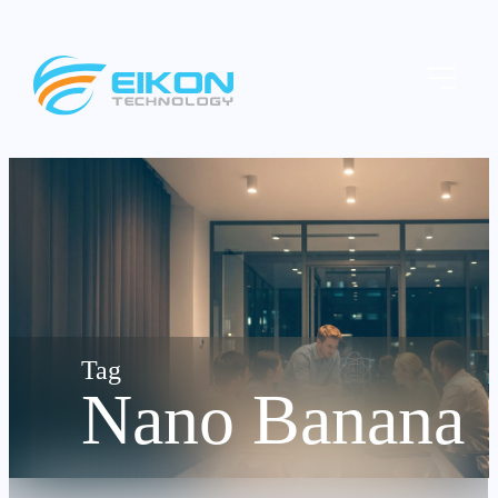
Skip
to
Menu
content
Nano Banana