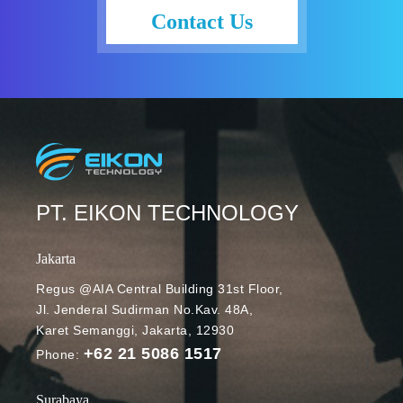
Google Cloud
Contact Us
kini
menghadirkan
Nano Banana
Pro (Gemini 3
Pro Image),
model
pembangkit
dan
penyunting
PT. EIKON TECHNOLOGY
gambar paling
mutakhir yang
Jakarta
kini tersedia di
Regus @AIA Central Building 31st Floor,
Vertex AI dan
Jl. Jenderal Sudirman No.Kav. 48A,
Google
Karet Semanggi, Jakarta, 12930
Workspace.
+62 21 5086 1517
Kreativitas
Phone:
tanpa batas
dengan
Surabaya