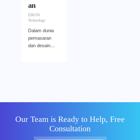
an
EIKON
Technology
Dalam dunia
pemasaran
dan desain
yang bergerak
cepat,
konsistensi
merek dan
kecepatan
produksi
adalah
segalanya.
Setelah
Our Team is Ready to Help, Free
sukses
Consultation
dengan Nano
Banana,