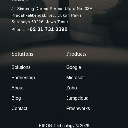
kontrol presisi
Jl. Simpang Darmo Permai Utara No. 33A
Photo Credit:
Pradahkalikendal, Kec. Dukuh Pakis
Pexels Nano
Surabaya 60226, Jawa Timur
Banana Pro
+62 31 731 3390
Phone:
bukan
sekadar
pembuat
gambar biasa.
Model ini
dirancang
Solutions
Google
untuk
Partnership
Microsoft
memenuhi
standar
About
Zoho
kebutuhan
Blog
Jumpcloud
perusahaan
(enterprise-
Contact
Freshworks
grade) melalui
tiga pilar
EIKON Technology © 2026