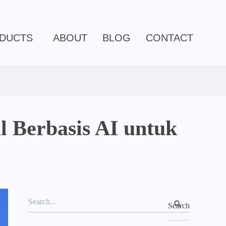
C
a
t
e
DUCTS
ABOUT
BLOG
CONTACT
g
o
r
i
e
s
l Berbasis AI untuk
S
e
a