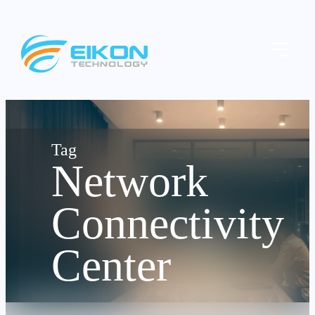
Skip
to
Menu
content
Network
Connectivity
Center