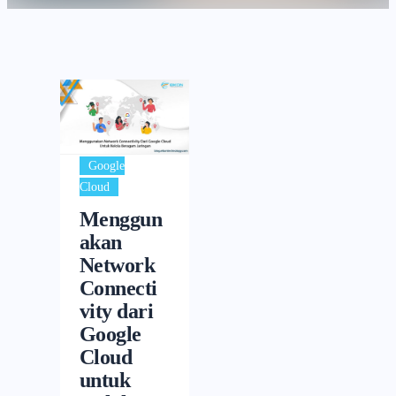
Google
Cloud
Menggun
akan
Network
Connecti
vity dari
Google
Cloud
untuk