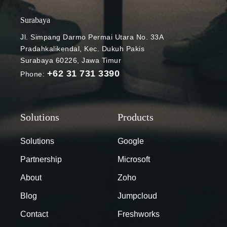
lingkungan
cloud dan
Surabaya
multi-cloud
Jl. Simpang Darmo Permai Utara No. 33A
seperti ini,
Pradahkalikendal, Kec. Dukuh Pakis
menyederhan
Surabaya 60226, Jawa Timur
akan model
+62 31 731 3390
Phone:
jaringan
perusahaan
menjadi
sangat
penting.
Setiap
Solutions
Google
penyedia
Partnership
Microsoft
cloud utama
menggunakan
About
Zoho
model
Blog
Jumpcloud
abstraksi
yang berbeda
Contact
Freshworks
untuk