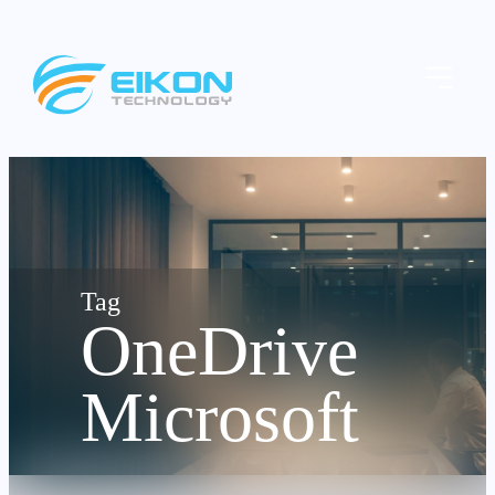
Skip
to
Menu
content
OneDrive
Microsoft