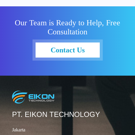
usia baru ini,
apa saja
layanan yang
Our Team is Ready to Help, Free
telah
Consultation
dihadirkan
oleh
OneDrive.
Contact Us
Bagaimana
dengan
potensi
pengembanga
nnya? Mari
simak cerita
selengkapnya
berikut ini.
Sejarah
PT. EIKON TECHNOLOGY
OneDrive
Microsoft
Jakarta
Photo Credit: