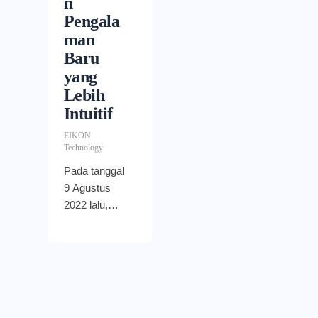
n
Pengala
man
Baru
yang
Lebih
Intuitif
EIKON
Technology
Pada tanggal
9 Agustus
2022 lalu,
OneDrive
Microsoft
merayakan
ulang tahun
yang ke-15.
Memasuki