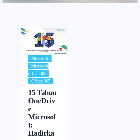
,
Microsoft
Microsoft
,
office 365
Office 365
15 Tahun
OneDriv
e
Microsof
t:
Hadirka