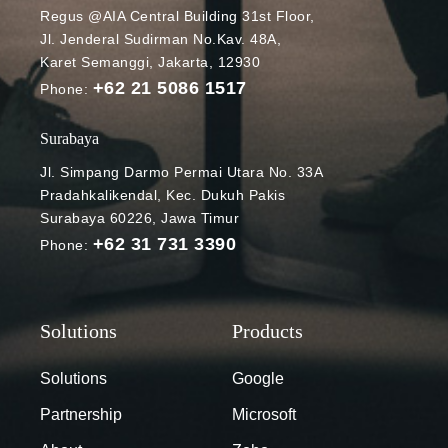
Regus @AIA Central Building 31st Floor,
Microsoft 365
Jl. Jenderal Sudirman No.Kav. 48A,
Blog Sejarah
Karet Semanggi, Jakarta, 12930
OneDrive
+62 21 5086 1517
dimulai pada
Phone:
Agustus 2007
ketika
Surabaya
Microsoft
Jl. Simpang Darmo Permai Utara No. 33A
pertama kali
Pradahkalikendal, Kec. Dukuh Pakis
meluncurkan
Surabaya 60226, Jawa Timur
sistem
+62 31 731 3390
Phone:
penyimpanan
cloud yang
memungkinka
n
penggunanya
berbagi dan
Solutions
Google
menyinkronka
Partnership
Microsoft
n file di cloud.