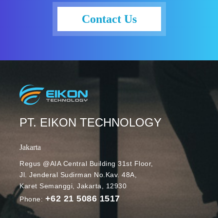
elektronik.
Salah satunya
Contact Us
adalah fitur
penerjemah
atau
translator.
Dengan fitur
ini, pengguna
bisa dengan
mudah
menerjemahk
PT. EIKON TECHNOLOGY
an email
mereka ke
Jakarta
lebih dari 100
bahasa.
Regus @AIA Central Building 31st Floor,
Jl. Jenderal Sudirman No.Kav. 48A,
Sebelumnya,
Karet Semanggi, Jakarta, 12930
fitur
+62 21 5086 1517
penerjemah
Phone:
otomatis