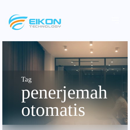
Skip
to
Menu
content
penerjemah
otomatis