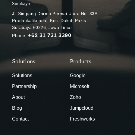
Gmail ini
Surabaya
tersedia
Jl. Simpang Darmo Permai Utara No. 33A
dalam versi
Pradahkalikendal, Kec. Dukuh Pakis
web saja.
Surabaya 60226, Jawa Timur
Namun
+62 31 731 3390
Phone:
seiring
dengan
perkembanga
nnya, Google
mengumumk
an integrasi
Solutions
Google
penerjemah
Partnership
Microsoft
otomatis
untuk aplikasi
About
Zoho
Gmail versi
Blog
Jumpcloud
mobile.
Bagaimana
Contact
Freshworks
cara
kerjanya?