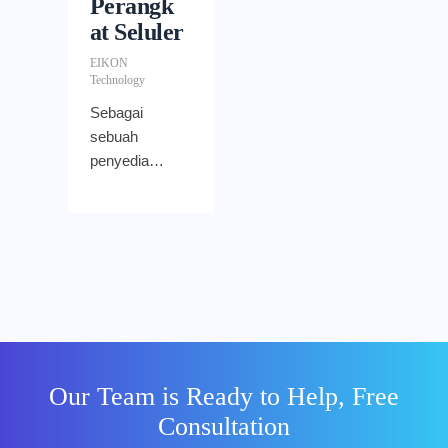
Perangk
at Seluler
EIKON
Technology
Sebagai
sebuah
penyedia
layanan email
gratis, Gmail
hadir dengan
berbagai fitur
dan
kapabilitas
yang akan
membantu
Anda dalam
Our Team is Ready to Help, Free
mengirimkan
Consultation
pesan