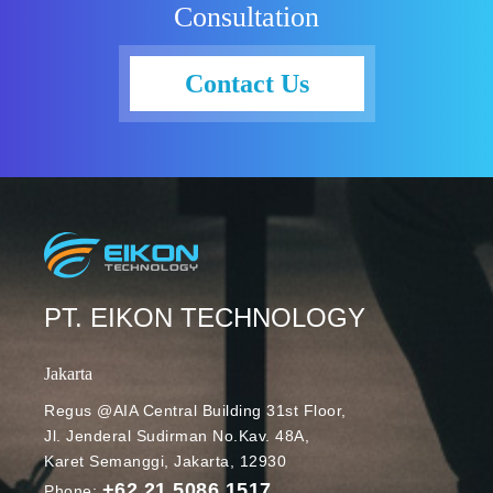
Consultation
. Agar lebih
nyaman
dalam proses
Contact Us
penyimpanan
data ini, Anda
bisa
menggunakan
fitur
penyimpanan
Google Cloud.
Apa saja fitur
Google Cloud
PT. EIKON TECHNOLOGY
yang bisa
Anda
Jakarta
gunakan?
Regus @AIA Central Building 31st Floor,
Berikut
Jl. Jenderal Sudirman No.Kav. 48A,
ulasannya
Karet Semanggi, Jakarta, 12930
yang perlu
+62 21 5086 1517
Anda tahu.
Phone: