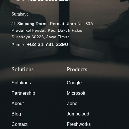
Cloud Storage
Dual-Region
Surabaya
Source:
Jl. Simpang Darmo Permai Utara No. 33A
Hp.com
Pradahkalikendal, Kec. Dukuh Pakis
Google Cloud
Surabaya 60226, Jawa Timur
Storage
+62 31 731 3390
Phone:
menjadi salah
satu layanan
fitur Google
Cloud yang
bisa
digunakan
Solutions
Google
untuk
Partnership
Microsoft
menyimpan
data dalam
About
Zoho
jumlah dan
Blog
Jumpcloud
kapasitas
yang besar
Contact
Freshworks