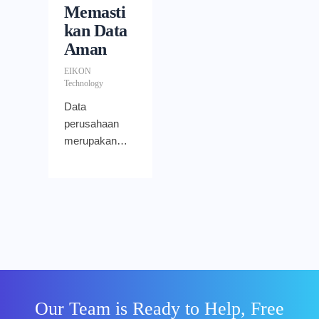
Memasti
kan Data
Aman
EIKON
Technology
Data
perusahaan
merupakan
aset paling
penting
terhadap
perkembanga
n bisnis. Oleh
karena itulah,
penyimpanan
data ini harus
dipastikan
Our Team is Ready to Help, Free
keamanannya