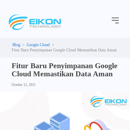
C
Skip
a
to
t
Menu
content
e
g
o
r
i
Google Cloud
e
Fitur Baru Penyimpanan Google Cloud Memastikan Data Aman
s
Fitur Baru Penyimpanan Google
Cloud Memastikan Data Aman
October 12, 2021