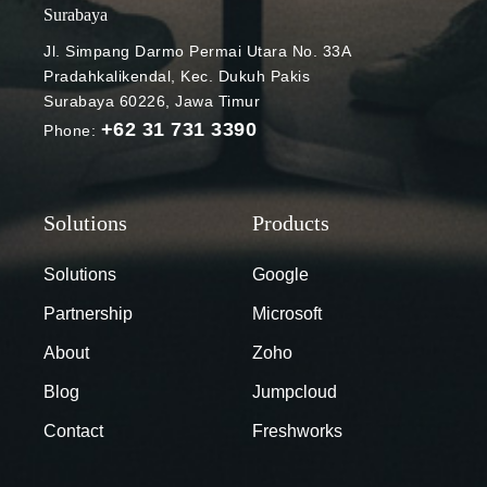
Kemampuan
Surabaya
untuk
Jl. Simpang Darmo Permai Utara No. 33A
menerapkan
Pradahkalikendal, Kec. Dukuh Pakis
batas
Surabaya 60226, Jawa Timur
penyimpanan
+62 31 731 3390
Phone:
ke drive
bersama
(akan segera
hadir); Kolom
baru Shared
drive ID di
Solutions
Google
halaman
Partnership
Microsoft
Manage
Shared Drives
About
Zoho
(segera
Blog
Jumpcloud
hadir).
Storage
Contact
Freshworks
Management
di konsol