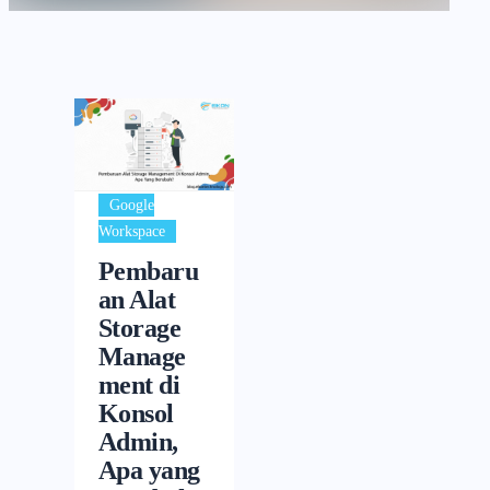
Google
Workspace
Pembaru
an Alat
Storage
Manage
ment di
Konsol
Admin,
Apa yang