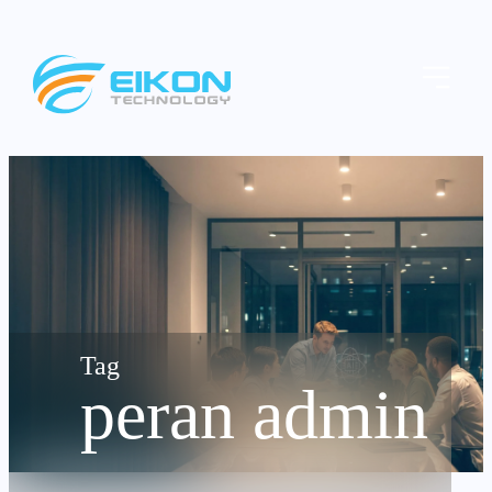
Skip
to
Menu
content
peran admin