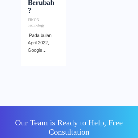
Berubah
?
EIKON
Technology
Pada bulan
April 2022,
Google
mengumumk
an
seperangkat
alat baru
untuk storage
management.
Alat ini
memberikan
wawasan dan
Our Team is Ready to Help, Free
kontrol
Consultation
tambahan