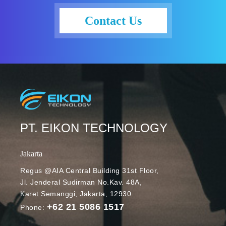
untuk
mengelola
Contact Us
penggunaan
penyimpanan,
baik untuk
pengguna
individu, grup,
dan seluruh
unit organisasi
mereka.
Untuk lebih
PT. EIKON TECHNOLOGY
menyempurn
akan
Jakarta
pengalaman
tersebut,
Regus @AIA Central Building 31st Floor,
Jl. Jenderal Sudirman No.Kav. 48A,
Google
Karet Semanggi, Jakarta, 12930
meluncurkan:
+62 21 5086 1517
Peran Storage
Phone:
Admin baru;