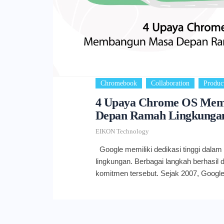
,
,
Chromebook
Collaboration
Product
4 Upaya Chrome OS Me
Depan Ramah Lingkunga
EIKON Technology
Google memiliki dedikasi tinggi dalam
lingkungan. Berbagai langkah berhasil
komitmen tersebut. Sejak 2007, Google
netral karbon (carbon-neutral). Lalu, p
perusahaan pertama yang berhasil m
listrik tahunan dengan pemakaian energ
sampai situ, Google juga memiliki targe