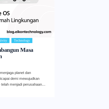
,
ivity
Technology
mbangun Masa
n
 menjaga planet dan
 dicapai demi mewujudkan
 telah menjadi perusahaan
ada 2017, Google menjadi
enyesuaikan 100% konsumsi
i terbarukan. Tak berhenti
t agar seluruh data center