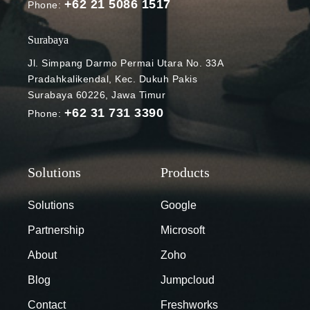
+62 21 5086 1517
diperluas
Phone:
untuk Google
Chat seluler.
Surabaya
Seperti apa
Jl. Simpang Darmo Permai Utara No. 33A
cara
Pradahkalikendal, Kec. Dukuh Pakis
kerjanya?
Surabaya 60226, Jawa Timur
Ringkas file
+62 31 731 3390
Phone:
Google Chat
versi mobile
Photo Credit:
Google
Workspace
Updates Cara
Solutions
Google
kerja
Partnership
Microsoft
kapabilitas
baru di
About
Zoho
Google Chat
Blog
Jumpcloud
untuk
perangkat
Contact
Freshworks