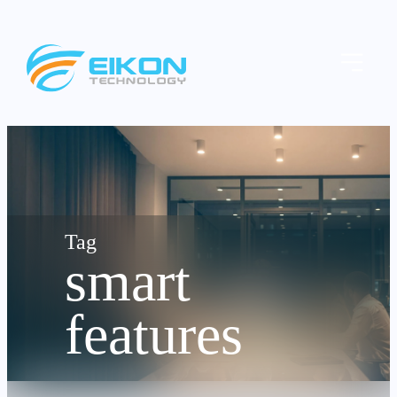
Skip
to
Menu
content
smart
features