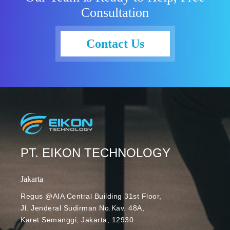
Consultation
Docs, Slides,
maupun
Sheets yang
Contact Us
dibagikan,
beserta jenis
file lainnya
(seperti PDF,
Office, dan
CSV),
langsung
dalam
percakapan
PT. EIKON TECHNOLOGY
Chat di
desktop
Jakarta
pengguna.
Regus @AIA Central Building 31st Floor,
Kini,
Jl. Jenderal Sudirman No.Kav. 48A,
kapabilitas
Karet Semanggi, Jakarta, 12930
tersebut