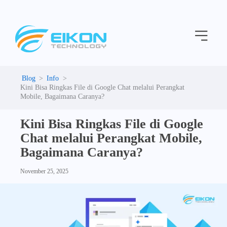
C
Skip
a
to
t
Menu
content
e
g
o
r
i
Info
e
Kini Bisa Ringkas File di Google Chat melalui Perangkat
s
Mobile, Bagaimana Caranya?
Kini Bisa Ringkas File di Google
Chat melalui Perangkat Mobile,
Bagaimana Caranya?
November 25, 2025