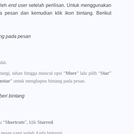
oleh
end user
setelah perilisan. Untuk menggunakan
da pesan dan kemudian klik ikon bintang. Berikut
ang pada pesan
dai.
tangi, tahan hingga muncul opsi “
More
” lalu pilih “
Star
”
nstar
” untuk menghapus bintang pada pesan.
eri bintang
u “
Shortcuts
”, klik
Starred
.
 pesan yang sudah Anda bintangi.