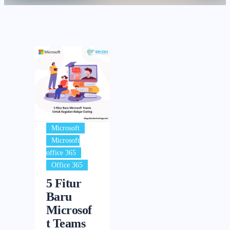
,
Microsoft
Microsoft
,
office 365
Office 365
5 Fitur
Baru
Microsof
t Teams