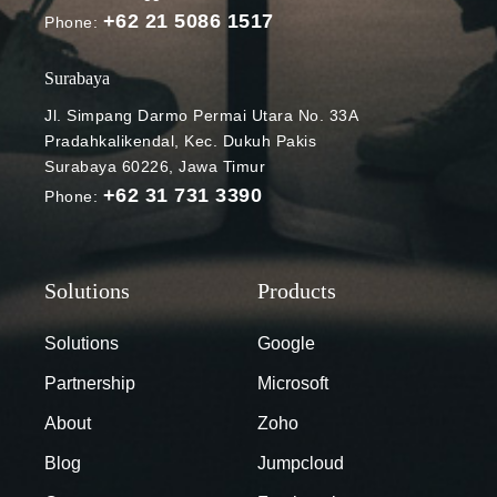
+62 21 5086 1517
memang
Phone:
dikhususkan
untuk
Surabaya
pendidikan,
Jl. Simpang Darmo Permai Utara No. 33A
seperti
Pradahkalikendal, Kec. Dukuh Pakis
Microsoft
Surabaya 60226, Jawa Timur
Teams.
+62 31 731 3390
Phone:
Platform
kolaborasi
dari Microsoft
ini memiliki
segmen
Education
Solutions
Google
yang memang
Partnership
Microsoft
dikhususkan
untuk
About
Zoho
kegiatan
Blog
Jumpcloud
belajar dan