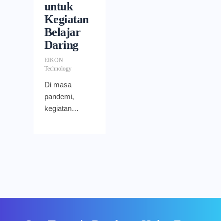
untuk
Kegiatan
Belajar
Daring
EIKON
Technology
Di masa
pandemi,
kegiatan
belajar dan
mengajar
berubah
menjadi
sistem daring
dan
pertemuan
tatap muka
dikurangi.