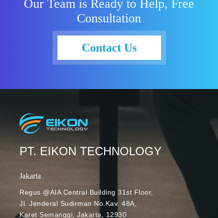
Our Team is Ready to Help, Free
Otomatis,
Consultation
sarana
pembelajaran
pun berubah.
Contact Us
Papan tulis
dan spidol
berubah
menjadi laptop
dan aplikasi
video
meeting.
Untuk
kegiatan
PT. EIKON TECHNOLOGY
belajar dan
mengajar, ada
Jakarta
baiknya Anda
Regus @AIA Central Building 31st Floor,
menggunakan
Jl. Jenderal Sudirman No.Kav. 48A,
aplikasi video
Karet Semanggi, Jakarta, 12930
meeting yang