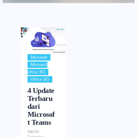
,
Microsoft
Microsoft
,
office 365
Office 365
4 Update
Terbaru
dari
Microsof
t Teams
EIKON