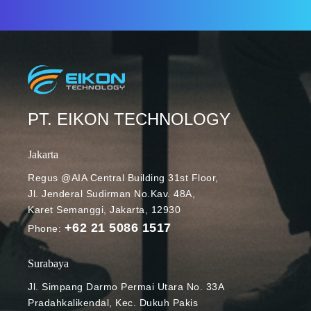
kini platform
tersebut telah
dilengkapi
dengan
berbagai
kapabilitas
yang
PT. EIKON TECHNOLOGY
memungkinka
n para
Jakarta
pengguna
melakukan
Regus @AIA Central Building 31st Floor,
Jl. Jenderal Sudirman No.Kav. 48A,
beragam
Karet Semanggi, Jakarta, 12930
aktivitas
+62 21 5086 1517
kolaborasi
Phone:
mulai dari
chat hingga
Surabaya
video
Jl. Simpang Darmo Permai Utara No. 33A
meeting.
Pradahkalikendal, Kec. Dukuh Pakis