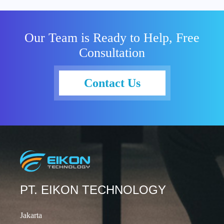
usia baru ini,
apa saja
layanan yang
Our Team is Ready to Help, Free
telah
Consultation
dihadirkan
oleh
OneDrive.
Contact Us
Bagaimana
dengan
potensi
pengembanga
nnya? Mari
simak cerita
selengkapnya
berikut ini.
Sejarah
PT. EIKON TECHNOLOGY
OneDrive
Microsoft
Jakarta
Photo Credit: