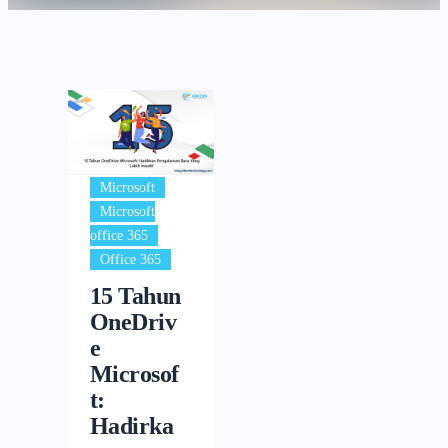
,
Microsoft
Microsoft
,
office 365
Office 365
15 Tahun
OneDriv
e
Microsof
t:
Hadirka