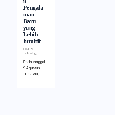
n
Pengala
man
Baru
yang
Lebih
Intuitif
EIKON
Technology
Pada tanggal
9 Agustus
2022 lalu,
OneDrive
Microsoft
merayakan
ulang tahun
yang ke-15.
Memasuki