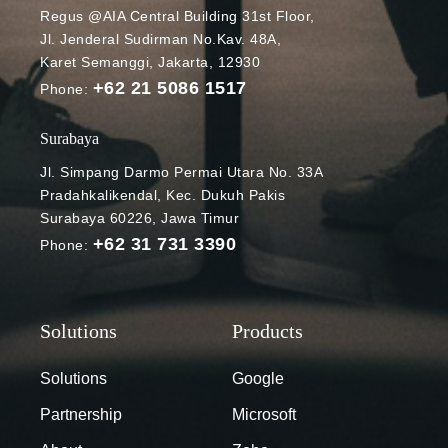
Regus @AIA Central Building 31st Floor,
Microsoft 365
Jl. Jenderal Sudirman No.Kav. 48A,
Blog Sejarah
Karet Semanggi, Jakarta, 12930
OneDrive
+62 21 5086 1517
dimulai pada
Phone:
Agustus 2007
ketika
Surabaya
Microsoft
Jl. Simpang Darmo Permai Utara No. 33A
pertama kali
Pradahkalikendal, Kec. Dukuh Pakis
meluncurkan
Surabaya 60226, Jawa Timur
sistem
+62 31 731 3390
Phone:
penyimpanan
cloud yang
memungkinka
n
penggunanya
berbagi dan
Solutions
Google
menyinkronka
Partnership
Microsoft
n file di cloud.