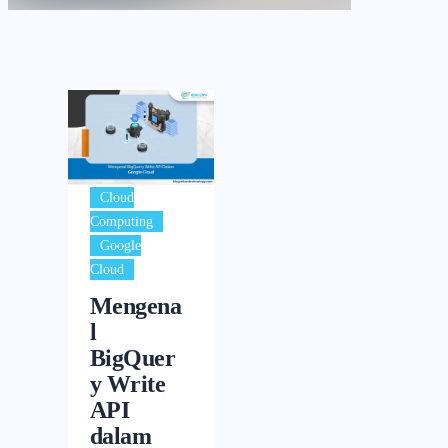
Cloud
,
Computing
Google
Cloud
Mengena
l
BigQuer
y Write
API
dalam