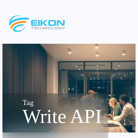
Skip
to
Menu
content
Write API