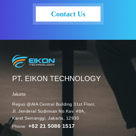
menawarkan
batching dan
Contact Us
streaming
dengan
performa
tinggi dalam
satu API
terpadu. Apa
saja
keunggulanny
a? Mengenal
PT. EIKON TECHNOLOGY
fitur BigQuery
Write API
Jakarta
Sejak
Regus @AIA Central Building 31st Floor,
pertama
Jl. Jenderal Sudirman No.Kav. 48A,
diperkenalkan
Karet Semanggi, Jakarta, 12930
, BigQuery
+62 21 5086 1517
Write API
Phone:
terus