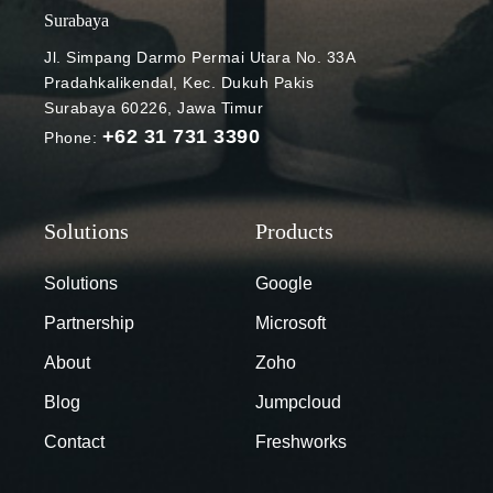
melakukan
Surabaya
penyempurna
Jl. Simpang Darmo Permai Utara No. 33A
an untuk
Pradahkalikendal, Kec. Dukuh Pakis
meningkatkan
Surabaya 60226, Jawa Timur
performa dan
+62 31 731 3390
Phone:
kemampuan.
Dengan
begitu,
pengguna pun
lebih mudah
menyerap
Solutions
Google
data secara
Partnership
Microsoft
langsung ke
BigQuery.
About
Zoho
Beberapa fitur
Blog
Jumpcloud
tersebut di
antaranya:
Contact
Freshworks
Menyerap
data langsung