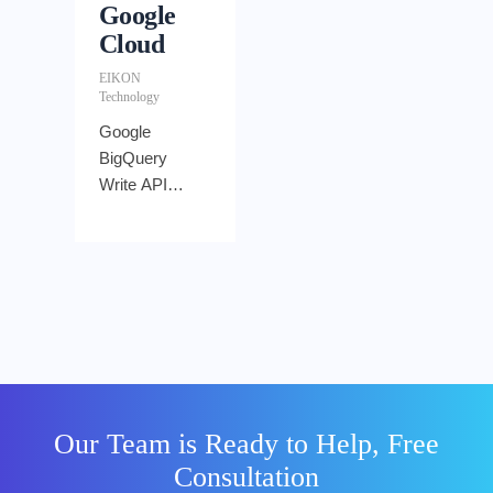
Google
Cloud
EIKON
Technology
Google
BigQuery
Write API
resmi
diluncurkan
tahun 2021
lalu. Write API
sendiri
merupakan
jalur
penyerapan
data pilihan
Our Team is Ready to Help, Free
BigQuery
Consultation
yang