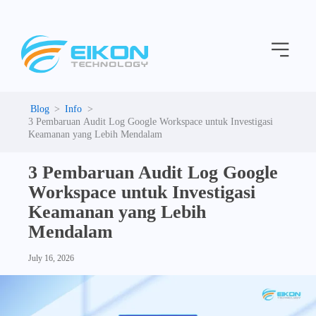
C
Skip
a
to
t
Menu
content
e
g
o
r
i
Info
e
3 Pembaruan Audit Log Google Workspace untuk Investigasi
s
Keamanan yang Lebih Mendalam
3 Pembaruan Audit Log Google
Workspace untuk Investigasi
Keamanan yang Lebih
Mendalam
July 16, 2026