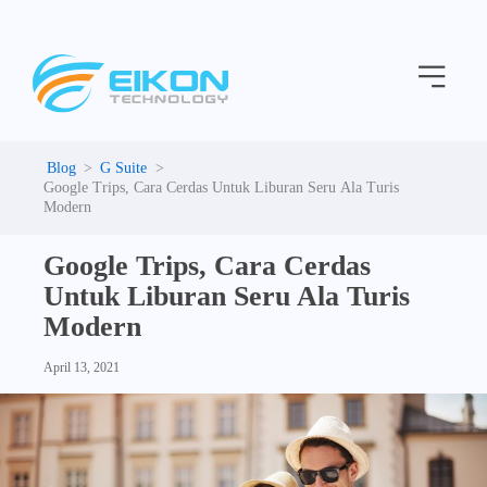
C
Skip
a
to
t
Menu
content
e
g
o
r
i
G Suite
e
Google Trips, Cara Cerdas Untuk Liburan Seru Ala Turis
s
Modern
Google Trips, Cara Cerdas
Untuk Liburan Seru Ala Turis
Modern
April 13, 2021