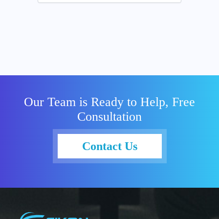
Our Team is Ready to Help, Free
Consultation
Contact Us