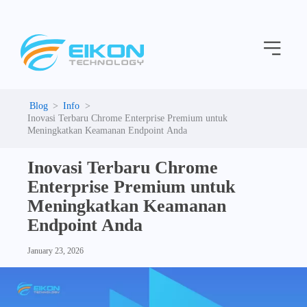
C
Skip
a
to
t
Menu
content
e
g
o
r
i
Info
e
Inovasi Terbaru Chrome Enterprise Premium untuk
s
Meningkatkan Keamanan Endpoint Anda
Inovasi Terbaru Chrome
Enterprise Premium untuk
Meningkatkan Keamanan
Endpoint Anda
January 23, 2026